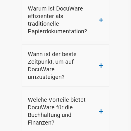
DocuWare
Warum ist DocuWare
effizienter als
traditionelle
Papierdokumentation?
Wann ist der beste
Zeitpunkt, um auf
DocuWare
Befreien Sie sich von Papier
umzusteigen?
Schaffen Sie automatisierte
Workflows
Sparen Sie Zeit und senken Sie
Welche Vorteile bietet
Kosten
DocuWare für die
Arbeiten Sie ortsunabhängig
Buchhaltung und
Optimieren Sie Prozesse
Finanzen?
Sichern Sie sich bis zu 50% staatliche