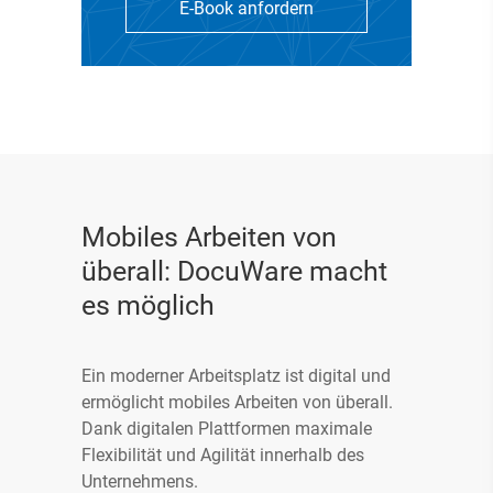
E-Book anfordern
Fordern Sie jetzt Ihr E-Book
Mobiles Arbeiten von
an!
überall: DocuWare macht
es möglich
Steigen Sie jetzt ein in die Welt
der digitalen
Ein moderner Arbeitsplatz ist digital und
Rechnungsverarbeitung
ermöglicht mobiles Arbeiten von überall.
Dank digitalen Plattformen maximale
Flexibilität und Agilität innerhalb des
Unternehmens.