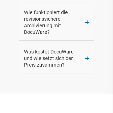
Förderung
Wie funktioniert die
revisionssichere
Archivierung mit
DocuWare?
Was kostet DocuWare
und wie setzt sich der
*
Ich habe die
Preis zusammen?
Datenschutzbestimmung
gelesen und
akzeptiert.
*Pflichtfelder