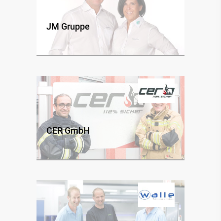
JM Gruppe
CER GmbH
*
Ich habe die
Datenschutzbestimmung
gelesen und
akzeptiert.
*Pflichtfelder