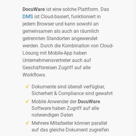
DocuWare
ist eine solche Plattform. Das
DMS
ist Cloud-basiert, funktioniert in
jedem Browser und kann sowohl an
gemeinsamen als auch an räumlich
getrennten Standorten angewendet
werden. Durch die Kombination von Cloud-
Mithilfe des E-Books bekommen Sie einen
Lösung mit Mobile-App haben
umfassenden Einblick in die
Unternehmensvertreter auch auf
Möglichkeiten der digitalen
Geschäftsreisen Zugriff auf alle
Rechnungsverarbeitung.
Workflows.
Dokumente sind überall verfügbar,
Sicherheit & Compliance sind gewahrt
Mobile Anwender der
DocuWare
Software haben Zugriff auf alle
notwendigen Daten
Mehrere Mitarbeiter können parallel
auf das gleiche Dokument zugreifen