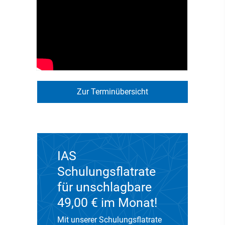
Zur Terminübersicht
IAS
Schulungsflatrate
für unschlagbare
49,00 € im Monat!
Mit unserer Schulungsflatrate