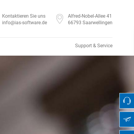
Kontaktieren Sie uns
Alfred-Nobel-Allee 41
info@ias-software.de
66793 Saarwellingen
Support & Service