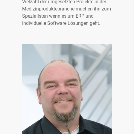
Vielzahl der umgesetzten Projekte in der
Medizinproduktebranche machen ihn zum
Spezialisten wenn es um ERP und
individuelle Software Lösungen geht.
Infopaket bestehend aus:
Module und Modulbeschreibung ERP
System Sage 100
Infobroschüre digitale Lagerlogistik
(MDE)
Preisliste 2026 MDE
Leitfaden ERP und Lagerlogistik für
Medizinprodukte