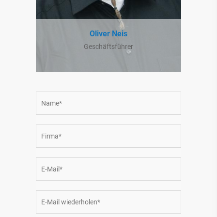
Oliver Neis
Geschäftsführer
*
Ich habe die
Datenschutzbestimmung
gelesen und
akzeptiert.
*Pflichtfelder