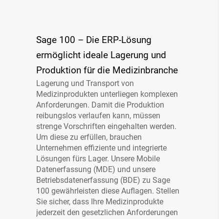
Infopaket ERP für
Sage 100 – Die ERP-Lösung
Medizinprodukte
ermöglicht ideale Lagerung und
Digitale Lagerlogistik für
Produktion für die Medizinbranche
Medizinproduktebranche
Lagerung und Transport von
Medizinprodukten unterliegen komplexen
Anforderungen. Damit die Produktion
reibungslos verlaufen kann, müssen
strenge Vorschriften eingehalten werden.
Um diese zu erfüllen, brauchen
Unternehmen effiziente und integrierte
Lösungen fürs Lager. Unsere Mobile
Datenerfassung (MDE) und unsere
Betriebsdatenerfassung (BDE) zu Sage
100 gewährleisten diese Auflagen. Stellen
Sie sicher, dass Ihre Medizinprodukte
Infopaket bestehend aus:
jederzeit den gesetzlichen Anforderungen