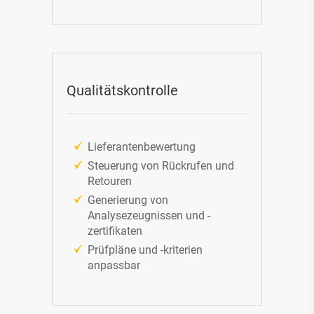
Qualitätskontrolle
*
Ich habe die
Datenschutzbestimmung
gelesen und
akzeptiert.
Lieferantenbewertung
Steuerung von Rückrufen und
*Pflichtfelder
Retouren
Generierung von
Analysezeugnissen und -
zertifikaten
Prüfpläne und -kriterien
anpassbar