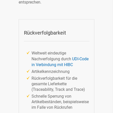
entsprechen.
Module und Modulbeschreibung ERP
System Sage 100
Infobroschüre digitale Lagerlogistik
(MDE)
Preisliste 2026 MDE
Rückverfolgbarkeit
Leitfaden ERP und Lagerlogistik für
Medizinprodukte
Weltweit eindeutige
Nachverfolgung durch
UDI-Code
in Verbindung mit HIBC
Artikelkennzeichnung
Rückverfolgbarkeit für die
gesamte Lieferkette
(Traceability, Track and Trace)
Schnelle Sperrung von
Artikelbeständen, beispielsweise
im Falle von Rückrufen