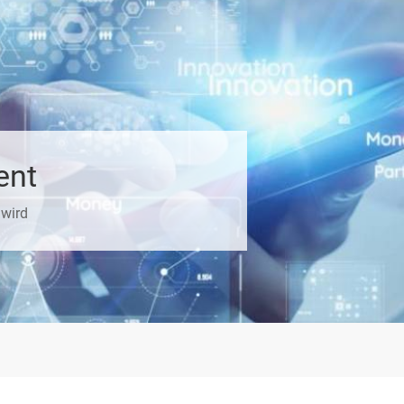
ent
 wird