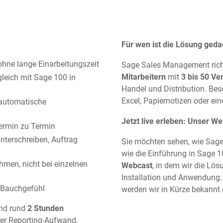
Für wen ist die Lösung geda
ohne lange Einarbeitungszeit
Sage Sales Management rich
Mitarbeitern
mit
3 bis 50 Ve
leich mit Sage 100 in
Handel und Distribution. Bes
Excel, Papiernotizen oder ein
 automatische
Jetzt live erleben: Unser 
Termin zu Termin
 unterschreiben, Auftrag
Sie möchten sehen, wie Sage
wie die Einführung in Sage 1
hmen, nicht bei einzelnen
Webcast
, in dem wir die Lös
Installation und Anwendung
tt Bauchgefühl
werden wir in Kürze bekannt
nd rund
2 Stunden
er Reporting-Aufwand.